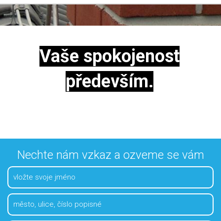
Vaše spokojenost
především.
Nechte nám vzkaz a ozveme se vám