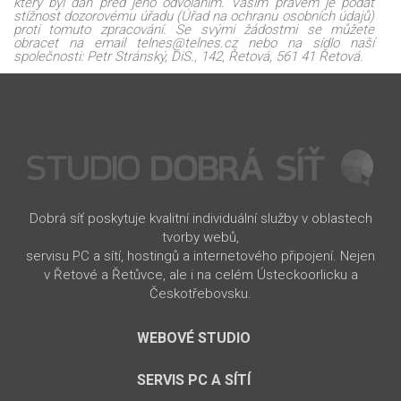
který byl dán před jeho odvoláním. Vaším právem je podat
stížnost dozorovému úřadu (Úřad na ochranu osobních údajů)
proti tomuto zpracování. Se svými žádostmi se můžete
obracet na email telnes@telnes.cz nebo na sídlo naší
společnosti: Petr Stránský, DiS., 142, Řetová, 561 41 Řetová.
Dobrá síť poskytuje kvalitní individuální služby v oblastech
tvorby webů,
servisu PC a sítí, hostingů a internetového připojení. Nejen
v Řetové a Řetůvce, ale i na celém Ústeckoorlicku a
Českotřebovsku.
WEBOVÉ STUDIO
SERVIS PC A SÍTÍ