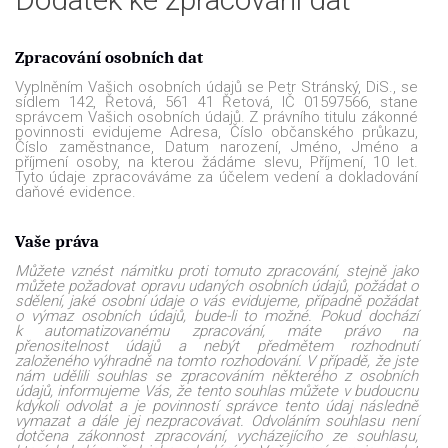
Zpracování osobních dat
Vyplněním Vašich osobních údajů se Petr Stránský, DiS., se
sídlem 142, Řetová, 561 41 Řetová, IČ 01597566, stane
správcem Vašich osobních údajů. Z právního titulu zákonné
povinnosti evidujeme Adresa, Číslo občanského průkazu,
Číslo zaměstnance, Datum narození, Jméno, Jméno a
příjmení osoby, na kterou žádáme slevu, Příjmení, 10 let.
Tyto údaje zpracováváme za účelem vedení a dokladování
daňové evidence.
Vaše práva
Můžete vznést námitku proti tomuto zpracování, stejně jako
můžete požadovat opravu udaných osobních údajů, požádat o
sdělení, jaké osobní údaje o vás evidujeme, případně požádat
o výmaz osobních údajů, bude-li to možné. Pokud dochází
k automatizovanému zpracování, máte právo na
přenositelnost údajů a nebýt předmětem rozhodnutí
založeného výhradně na tomto rozhodování. V případě, že jste
nám udělili souhlas se zpracováním některého z osobních
údajů, informujeme Vás, že tento souhlas můžete v budoucnu
kdykoli odvolat a je povinností správce tento údaj následně
vymazat a dále jej nezpracovávat. Odvoláním souhlasu není
dotčena zákonnost zpracování, vycházejícího ze souhlasu,