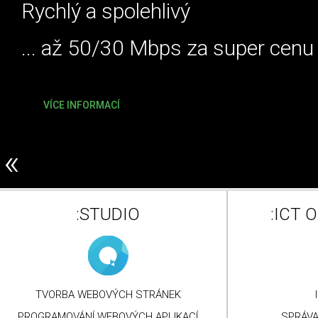
Rychlý a spolehlivý
... až 50/30 Mbps za super cenu
VÍCE INFORMACÍ
«
:STUDIO
:ICT 
TVORBA WEBOVÝCH STRÁNEK