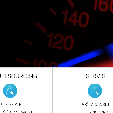
OUTSOURCING
:SERVIS
IP TELEFONIE
POČÍTACŮ A SÍTÍ