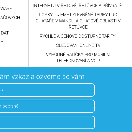
POSKYTOVATELEM
INTERNETU V ŘETOVÉ, ŘETŮVCE A PŘÍVRATĚ.
TWARE
POSKYTUJEME I ZLEVNĚNÉ TARIFY PRO
ÍTAČOVÝCH
CHATAŘE V MANDLI A CHATOVÉ OBLASTI V
ŘETŮVCE
 DAT
RYCHLÉ A CENOVĚ DOSTUPNÉ TARIFY!
MY
SLEDOVÁNÍ ONLINE TV
VÝHODNÉ BALÍČKY PRO MOBILNÍ
TELEFONOVÁNÍ A VOIP
nám vzkaz a ozveme se vám