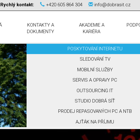
Rychlý kontakt:
+420 605 864 304
info@dobrasit.cz
Á
KONTAKTY A
AKADEMIE A
PODP
DOKUMENTY
KARIÉRA
POSKYTOVÁNÍ INTERNETU
SLEDOVÁNÍ TV
MOBILNÍ SLUŽBY
SERVIS A OPRAVY PC
OUTSOURCING IT
STUDIO DOBRÁ SÍŤ
PRODEJ REPASOVANÝCH PC A NTB
AJŤÁK NA PŘÍJMU