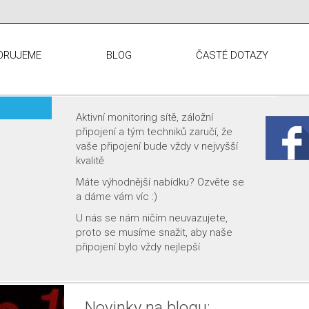
ORUJEME
BLOG
ČASTÉ DOTAZY
Více než 100 TV kanálů možnost
zakoupit k vašemu tarifu internetu za
velmi výhodnou cenu. Možnost
připojení vaší vlastní SMART TV nebo
klasické TV pomocí našeho set-top-
boxu. Prémiové sportovní,
dokumentární ale i relaxační kanály.
Možnost zpětného sledování až 7 dní
zpět a automatického nahrávání filmů
a seriálů.
Nejlevnější TV na trhu!