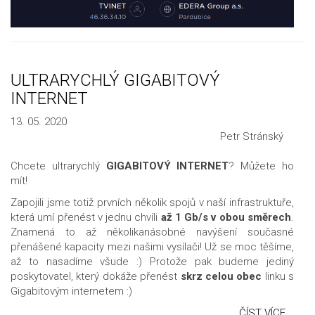
ULTRARYCHLÝ GIGABITOVÝ
INTERNET
13. 05. 2020
Petr Stránský
Chcete ultrarychlý
GIGABITOVÝ INTERNET
? Můžete ho
mít!
Zapojili jsme totiž prvních několik spojů v naší infrastruktuře,
která umí přenést v jednu chvíli
až 1 Gb/s v obou směrech
.
Znamená to až několikanásobné navýšení současné
přenášené kapacity mezi našimi vysílači! Už se moc těšíme,
až to nasadíme všude
:) Protože pak budeme jediný
poskytovatel, který dokáže přenést
skrz celou obec
linku s
Gigabitovým internetem
:)
ČÍST VÍCE...