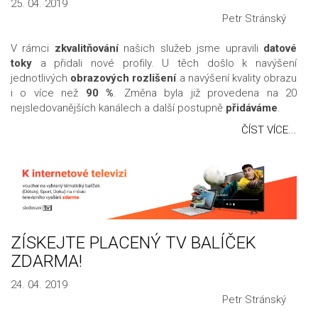
25. 04. 2019
Petr Stránský
V rámci
zkvalitňování
našich služeb jsme upravili
datové
toky
a přidali nové profily. U těch došlo k navýšení
jednotlivých
obrazových rozlišení
a navýšení kvality obrazu
i o více než
90 %
. Změna byla již provedena na 20
nejsledovanějších kanálech a další postupně
přidáváme
.
ČÍST VÍCE...
ZÍSKEJTE PLACENÝ TV BALÍČEK
ZDARMA!
24. 04. 2019
Petr Stránský