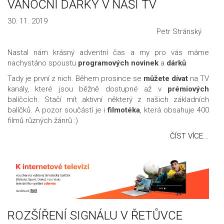
VÁNOČNÍ DÁRKY V NAŠÍ TV
30. 11. 2019
Petr Stránský
Nastal nám krásný adventní čas a my pro vás máme
nachystáno spoustu
programových novinek
a
dárků
.
Tady je první z nich. Během prosince se
můžete dívat
na TV
kanály, které jsou běžně dostupné až v
prémiových
balíčcích. Stačí mít aktivní některý z našich základních
balíčků. A pozor součástí je i
filmotéka
, která obsahuje 400
filmů různých žánrů :)
ČÍST VÍCE...
ROZŠÍŘENÍ SIGNÁLU V ŘETŮVCE