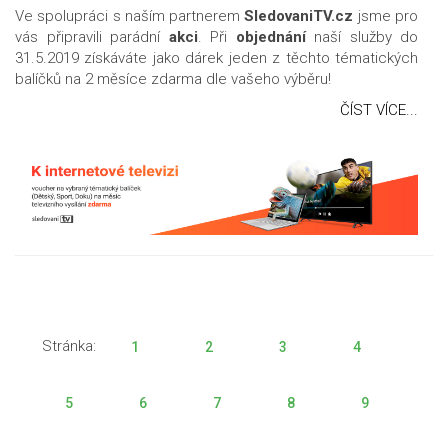
Ve spolupráci s naším partnerem
SledovaniTV.cz
jsme pro
vás připravili parádní
akci
. Při
objednání
naší služby do
31.5.2019 získáváte jako dárek jeden z těchto tématických
balíčků na 2 měsíce zdarma dle vašeho výběru!
ČÍST VÍCE...
Stránka:
1
2
3
4
5
6
7
8
9