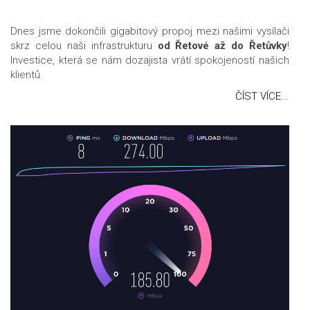
Dnes jsme dokončili gigabitový propoj mezi našimi vysílači
skrz celou naši infrastrukturu
od Řetové až do Řetůvky
!
Investice, která se nám dozajista vrátí spokojeností našich
klientů.
ČÍST VÍCE...