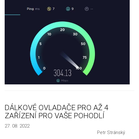
DÁLKOVÉ OVLADAČE PRO AŽ 4
ZAŘÍZENÍ PRO VAŠE POHODLÍ
27. 08. 2022
Petr Stránský